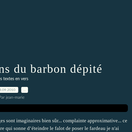
ns du barbon dépité
s textes en vers
3.09.2010
…
Par jean-marie
es sont imaginaires bien sûr... complainte approximative... ce
e qui sonne d’éteindre le falot de poser le fardeau je n'ai