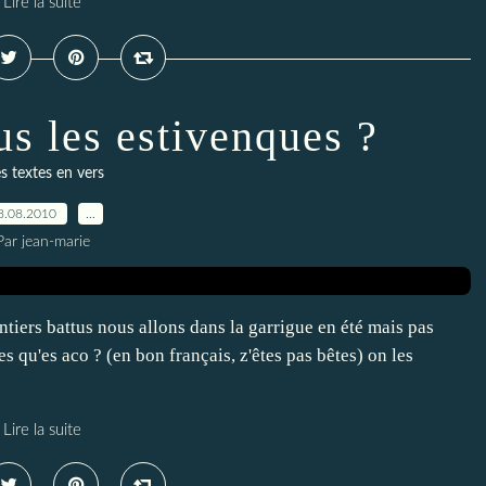
Lire la suite
s les estivenques ?
s textes en vers
8.08.2010
…
Par jean-marie
entiers battus nous allons dans la garrigue en été mais pas
s qu'es aco ? (en bon français, z'êtes pas bêtes) on les
Lire la suite