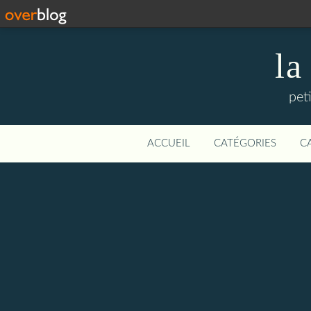
la
pet
ACCUEIL
CATÉGORIES
C