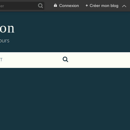
Connexion
+
Créer mon blog
ion
ours
T