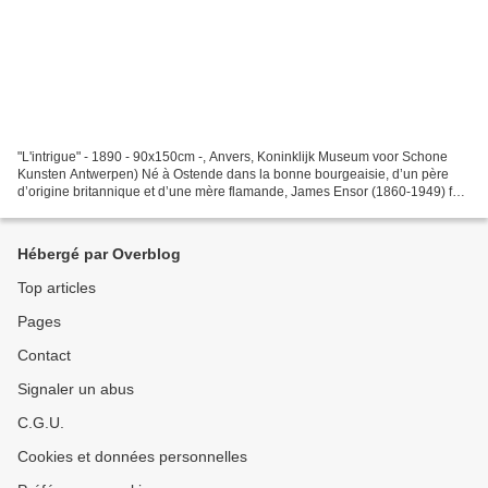
"L'intrigue" - 1890 - 90x150cm -, Anvers, Koninklijk Museum voor Schone
Kunsten Antwerpen) Né à Ostende dans la bonne bourgeaisie, d’un père
d’origine britannique et d’une mère flamande, James Ensor (1860-1949) fut
marqué dans son enfance par l’ambiance...
Hébergé par Overblog
Top articles
Pages
Contact
Signaler un abus
C.G.U.
Cookies et données personnelles