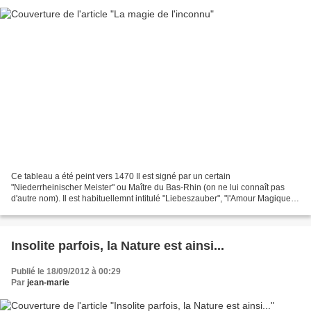
Ce tableau a été peint vers 1470 Il est signé par un certain
"Niederrheinischer Meister" ou Maître du Bas-Rhin (on ne lui connaît pas
d'autre nom). Il est habituellemnt intitulé "Liebeszauber", "l'Amour Magique"
ou " Magie de l'Amour." Exposé au Musée...
Insolite parfois, la Nature est ainsi...
Publié le 18/09/2012 à 00:29
Par
jean-marie