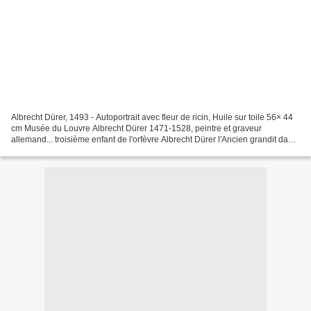
Albrecht Dürer, 1493 - Autoportrait avec fleur de ricin, Huile sur toile 56× 44
cm Musée du Louvre Albrecht Dürer 1471-1528, peintre et graveur
allemand... troisième enfant de l'orfèvre Albrecht Dürer l'Ancien grandit dans
une famille de 18 enfants (!!!)......