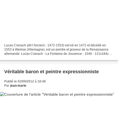
Lucas Cranach (dit l’Ancien) - 1472-1553) est né en 1472 et décédé en
1553 à Weimar (Allemagne), est un peintre et graveur de la Renaissance
allemande. Lucas Cranach - La Fontaine de Jouvence - 1546 - 121x184cm -
Berlin Staadliches Museum détail - partie...
Véritable baron et peintre expressionniste
Publié le 02/09/2012 à 18:46
Par
jean-marie