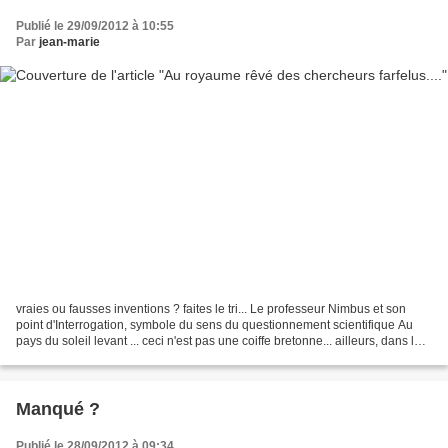
Publié le 29/09/2012 à 10:55
Par
jean-marie
vraies ou fausses inventions ? faites le tri... Le professeur Nimbus et son
point d'Interrogation, symbole du sens du questionnement scientifique Au
pays du soleil levant ... ceci n'est pas une coiffe bretonne... ailleurs, dans le
temps et dans l'espace...
Manqué ?
Publié le 28/09/2012 à 09:34