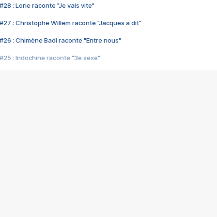
28 : Lorie raconte "Je vais vite"
#27 : Christophe Willem raconte "Jacques a dit"
#26 : Chimène Badi raconte "Entre nous"
#25 : Indochine raconte "3e sexe"
#24 : Zaho raconte "C'est chelou"
#23 : Patrick Bruel raconte "Au café des délices"
#22 : Kyo raconte "Le chemin"
#21 : Nolwenn Leroy raconte "Cassé"
#20 : Patrick Hernandez raconte "Born to be alive"
#19 : Lorie raconte "Près de moi"
#18 : Michael Jones raconte "A nos actes manqués" (avec Jean-Jacque
#17 : Khaled raconte "Aïcha"
#16 : Corneille raconte "Parce qu'on vient de loin"