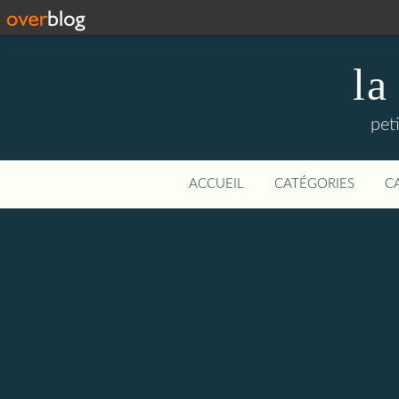
la
pet
ACCUEIL
CATÉGORIES
C