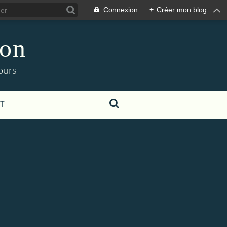
Connexion
+
Créer mon blog
ion
ours
T