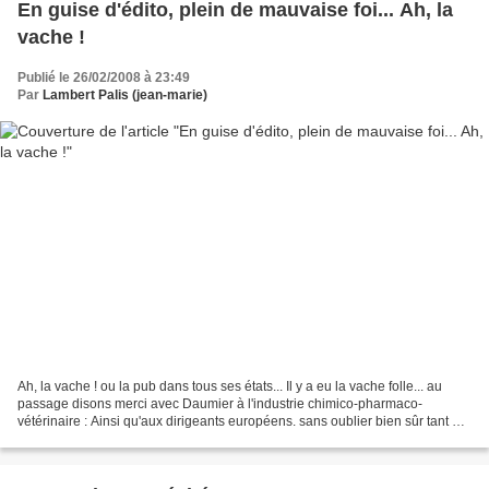
En guise d'édito, plein de mauvaise foi... Ah, la
vache !
Publié le 26/02/2008 à 23:49
Par
Lambert Palis (jean-marie)
Ah, la vache ! ou la pub dans tous ses états... Il y a eu la vache folle... au
passage disons merci avec Daumier à l'industrie chimico-pharmaco-
vétérinaire : Ainsi qu'aux dirigeants européens. sans oublier bien sûr tant de
complicités à tous les niveaux...