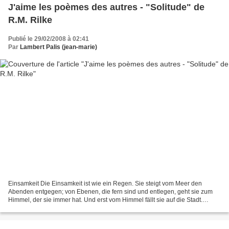
J'aime les poèmes des autres - "Solitude" de
R.M. Rilke
Publié le 29/02/2008 à 02:41
Par
Lambert Palis (jean-marie)
Einsamkeit Die Einsamkeit ist wie ein Regen. Sie steigt vom Meer den
Abenden entgegen; von Ebenen, die fern sind und entlegen, geht sie zum
Himmel, der sie immer hat. Und erst vom Himmel fällt sie auf die Stadt.
Regnet hernieder in den Zwitterstunden,...