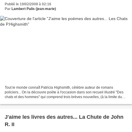
Publié le 19/02/2008 à 02:16
Par
Lambert Palis (jean-marie)
Tout le monde connaît Patricia Highsmith, célèbre auteur de romans
policiers... On la découvre poète à l'occasion dans son recueil illustré "Des
chats et des hommes" qui comprend trois brèves nouvelles, (à la limite du
fantastique et du policier, mais...
J'aime les livres des autres... La Chute de John
R. II