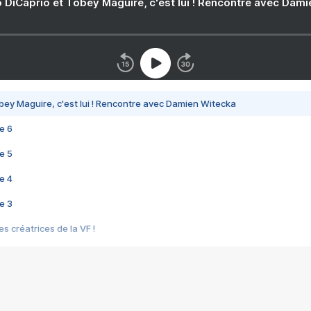
 DiCaprio et Tobey Maguire, c'est lui ! Rencontre avec Dam
bey Maguire, c'est lui ! Rencontre avec Damien Witecka
e 6
e 5
e 4
e 3
s créatrices de la VF !
e 2
e 1
e Mektoub My Love arrive enfin ! Rencontre avec Shaïn Boumedine et Sal