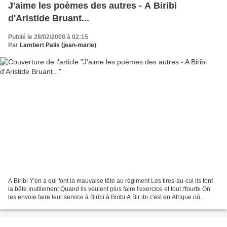
J'aime les poèmes des autres - A Biribi
d'Aristide Bruant...
Publié le 28/02/2008 à 02:15
Par
Lambert Palis (jean-marie)
A Biribi Y'en a qui font la mauvaise tête au régiment Les tires-au-cul ils font
la bête inutilement Quand ils veulent plus faire l'exercice et tout l'fourbi On
les envoie faire leur service à Biribi à Biribi A Bir ibi c'est en Afrique où
qu'l'plus fort...