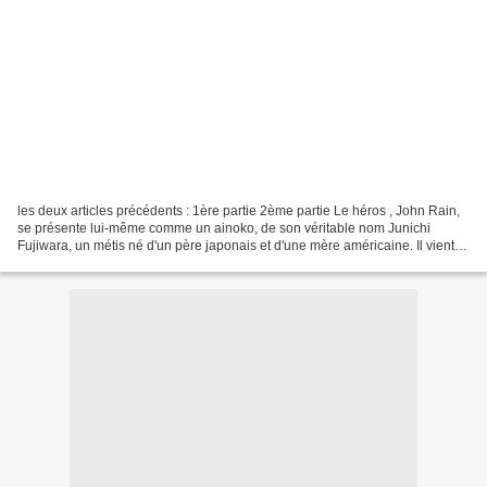
les deux articles précédents : 1ère partie 2ème partie Le héros , John Rain,
se présente lui-même comme un ainoko, de son véritable nom Junichi
Fujiwara, un métis né d'un père japonais et d'une mère américaine. Il vient
de vaincre en combat d'entraînement...