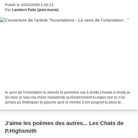
Publié le 20/02/2008 à 06:12
Par
Lambert Palis (jean-marie)
le sens de l'orientation tu prends la première rue à droite j'insiste à droite je
dis bien je sais ma chère maladroite qu'évidemment tu piges rien tu n'as
jamais pu distinguer ta gauche qu'à la montre à ton poignet tu peux te
tromper et c'est moche je...
J'aime les poèmes des autres... Les Chats de
P.Highsmith