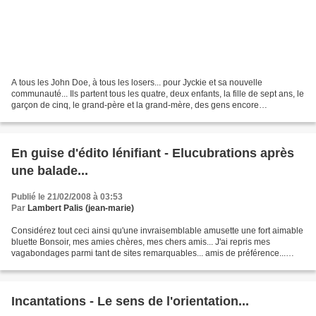
A tous les John Doe, à tous les losers... pour Jyckie et sa nouvelle
communauté... Ils partent tous les quatre, deux enfants, la fille de sept ans, le
garçon de cinq, le grand-père et la grand-mère, des gens encore
relativement jeunes... Ils ont pris...
En guise d'édito lénifiant - Elucubrations après
une balade...
Publié le 21/02/2008 à 03:53
Par
Lambert Palis (jean-marie)
Considérez tout ceci ainsi qu'une invraisemblable amusette une fort aimable
bluette Bonsoir, mes amies chères, mes chers amis... J'ai repris mes
vagabondages parmi tant de sites remarquables... amis de préférence...
mais aussi quelques autres... Et puis...
Incantations - Le sens de l'orientation...