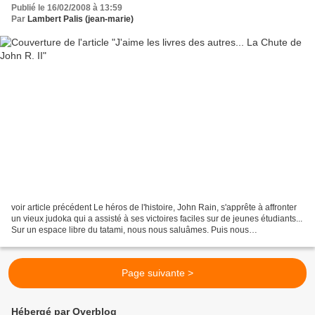
Publié le 16/02/2008 à 13:59
Par
Lambert Palis (jean-marie)
voir article précédent Le héros de l'histoire, John Rain, s'apprête à affronter
un vieux judoka qui a assisté à ses victoires faciles sur de jeunes étudiants...
Sur un espace libre du tatami, nous nous saluâmes. Puis nous
commençâmes à tourner en rond,...
Page suivante >
Hébergé par Overblog