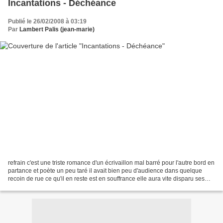
Incantations - Déchéance
Publié le 26/02/2008 à 03:19
Par
Lambert Palis (jean-marie)
refrain c'est une triste romance d'un écrivaillon mal barré pour l'autre bord en
partance et poète un peu taré il avait bien peu d'audience dans quelque
recoin de rue ce qu'il en reste est en souffrance elle aura vite disparu ses
replis sont élastiques...