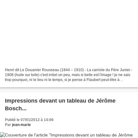
Henri dit Le Douanier Rousseau (1844 – 1910) - La carriole du Père Junier -
1908 (huile sur toile) c'est irréel un peu, mais si belle est l'image ! je ne sais
trop pourquoi, ni le lieu ni le temps, si je pense à Flaubert peut-être à
Maupassant... avec...
Impressions devant un tableau de Jérôme
Bosch...
Publié le 07/01/2012 à 14:06
Par
jean-marie