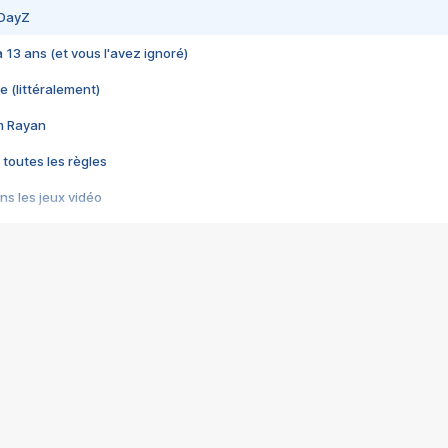
 DayZ
 a 13 ans (et vous l'avez ignoré)
e (littéralement)
im Rayan
 toutes les règles
s les jeux vidéo
us choquant de Rockstar ? - Le scandale BULLY
e plus moche de Steam
du RÊVE tourne au CAUCHEMAR
pendant 8 heures
it… à tort
umiliés par un jeu vidéo