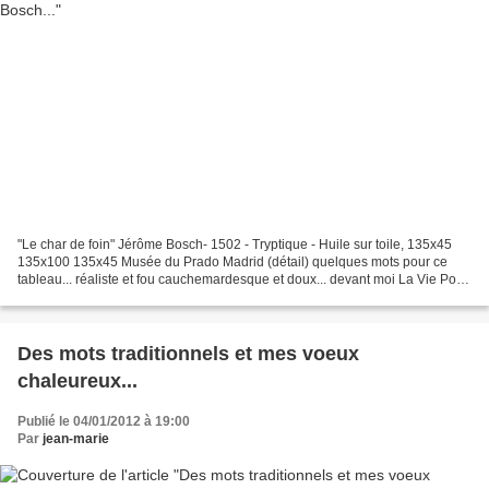
"Le char de foin" Jérôme Bosch- 1502 - Tryptique - Huile sur toile, 135x45
135x100 135x45 Musée du Prado Madrid (détail) quelques mots pour ce
tableau... réaliste et fou cauchemardesque et doux... devant moi La Vie Pour
la Communauté de Melly clic sur...
Des mots traditionnels et mes voeux
chaleureux...
Publié le 04/01/2012 à 19:00
Par
jean-marie