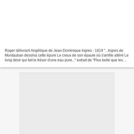
Roger délivrant Angélique de Jean-Dominique Ingres - 1819 "...Ingres de
Montauban dessina cette épure Le creux de son épaule où s'arrête altéré Le
long désir qui fait le trésor d'une eau pure..." extrait de "Plus belle que les
Larmes" de Louis Aragon...