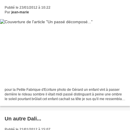
Publié le 23/01/2012 à 10:22
Par
jean-marie
pour la Petite Fabrique d'Ecriture photo de Gérard un enfant vint à passer
derrière le rideau sombre il était midi passé distinguant à peine une ombre
le soleil pourtant brûlait cet enfant cachait sa tête je sus qu'il me ressemblait
ce n'est vraiment...
Un autre Dali...
Publié le 21/01/2012 à 15:07