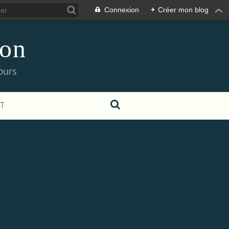
Connexion
+
Créer mon blog
ion
ours
T