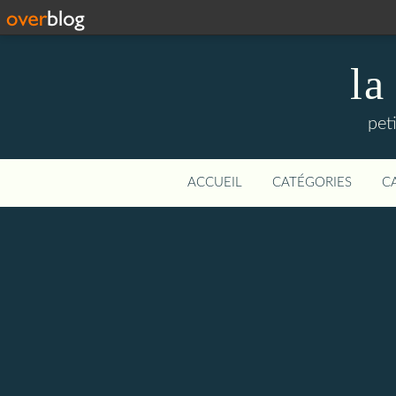
la
pet
ACCUEIL
CATÉGORIES
C