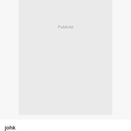
Publicité
johk