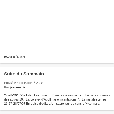
retour à l'article
Suite du Sommaire...
Publié le 10/03/2001 à 23:45
Par
jean-marie
27-28-29/07/07 Edito très mineur... D'autres vilains tours... J'aime les poèmes
des autres 10... La Loreley d'Apollinaire Incantations 7... La nuit des temps
26-27-28/07/07 En guise d'édito... Un sacré tour de cons... j'y connais
vraiment rien en "sport"...