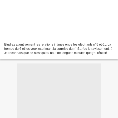
Etudiez attentivement les relations intimes entre les éléphants n°5 et 6... La
trompe du 6 et les yeux exprimant la surprise du n° 5... (ou le ravissement...)
Je reconnais que ce n'est qu'au bout de longues minutes que j'ai réalisé...
mes verres de lunettes...