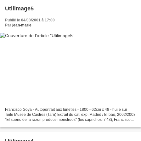
Utilimage5
Publié le 04/03/2001 à 17:00
Par
jean-marie
Francisco Goya - Autoportrait aux lunettes - 1800 - 62cm x 48 - huile sur
Toile Musée de Castres (Tarn) Extrait du cat. exp. Madrid / Bilbao, 2002/2003
"El sueño de la razon produce monstruos" (los caprichos n°43), Francisco
Goya, 1798 Le musée Goya est...
Utilimage4