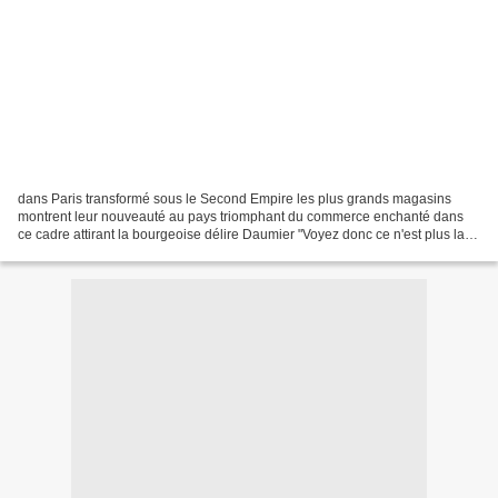
dans Paris transformé sous le Second Empire les plus grands magasins
montrent leur nouveauté au pays triomphant du commerce enchanté dans
ce cadre attirant la bourgeoise délire Daumier "Voyez donc ce n'est plus la
petite boutique... des rêves étriqués...