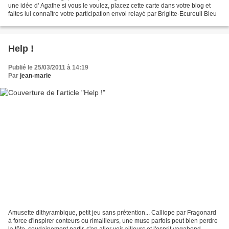
une idée d' Agathe si vous le voulez, placez cette carte dans votre blog et
faites lui connaître votre participation envoi relayé par Brigitte-Ecureuil Bleu
Help !
Publié le 25/03/2011 à 14:19
Par
jean-marie
Amusette dithyrambique, petit jeu sans prétention... Calliope par Fragonard
à force d'inspirer conteurs ou rimailleurs, une muse parfois peut bien perdre
la tête, soudainement partir, s'en aller voir ailleurs et l'esprit vagabond,