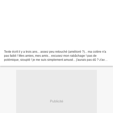
Texte écrit il y a trois ans... assez peu retouché (amélioré ?)... ma colère n'a
pas faibli ! Mes amies, mes amis... excusez mon rabâchage ! pas de
polémique, siouplé ! je me suis simplement amusé... j'aurais pas dû ? z'avez
peut-être raison... J'ai l'impression...
Publicité