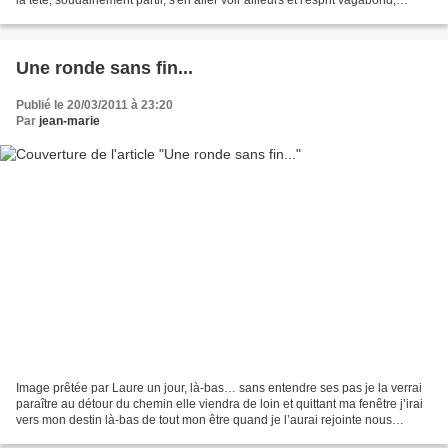
chercher une autre fête....
Une ronde sans fin...
Publié le 20/03/2011 à 23:20
Par
jean-marie
Image prêtée par Laure un jour, là-bas… sans entendre ses pas je la verrai
paraître au détour du chemin elle viendra de loin et quittant ma fenêtre j’irai
vers mon destin là-bas de tout mon être quand je l’aurai rejointe nous
partirons unis par une même...