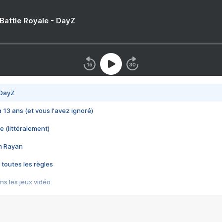
 Battle Royale - DayZ
 DayZ
 a 13 ans (et vous l'avez ignoré)
e (littéralement)
im Rayan
 toutes les règles
s les jeux vidéo
us choquant de Rockstar ? - Le scandale BULLY
e plus moche de Steam