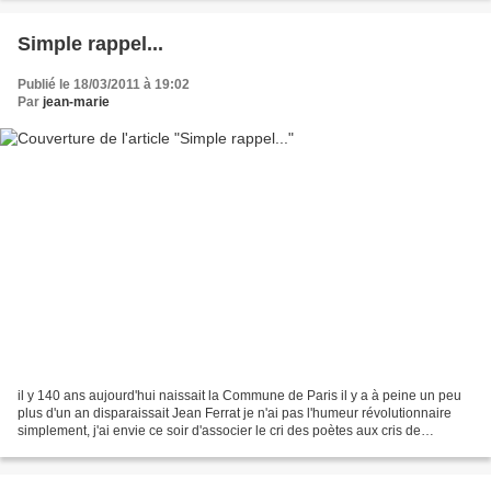
Simple rappel...
Publié le 18/03/2011 à 19:02
Par
jean-marie
il y 140 ans aujourd'hui naissait la Commune de Paris il y a à peine un peu
plus d'un an disparaissait Jean Ferrat je n'ai pas l'humeur révolutionnaire
simplement, j'ai envie ce soir d'associer le cri des poètes aux cris de
souffrance et de fierté d'un...