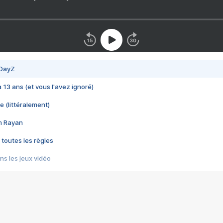
 DayZ
 a 13 ans (et vous l'avez ignoré)
e (littéralement)
im Rayan
 toutes les règles
s les jeux vidéo
us choquant de Rockstar ? - Le scandale BULLY
e plus moche de Steam
du RÊVE tourne au CAUCHEMAR