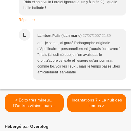
Rhin et on a vu la Lorelei !(pourquoi un y à la fin ? ) - quelle
belle ballade !
Répondre
L
Lambert Palis (jean-marie)
27/07/2007 21:39
oui, je sais... j'ai gardé l'orthographe originale
d'Apollinaire... personnellement, j'aurais écris avec " i
" mais j'ai estimé que je n'en avais pas le
droit...j'adore ce texte et j'espère qu'un jour j'irai,
comme toi, voir les lieux... mais le temps passe...très
amicalement jean-marie
< Edito très mineur...
Incantations 7 - La nuit des
D'autres vilains tours...
temps >
Hébergé par Overblog