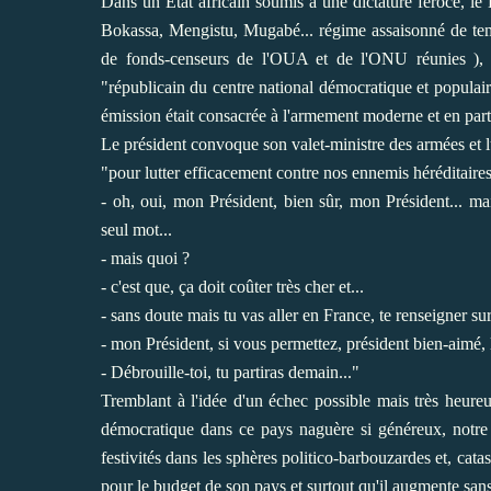
Dans un Etat africain soumis à une dictature féroce, 
Bokassa, Mengistu, Mugabé... régime assaisonné de temps
de fonds-censeurs de l'OUA et de l'ONU réunies ), 
"républicain du centre national démocratique et populai
émission était consacrée à l'armement moderne et en partic
Le président convoque son valet-ministre des armées et lu
"pour lutter efficacement contre nos ennemis héréditaires
- oh, oui, mon Président, bien sûr, mon Président... mai
seul mot...
- mais quoi ?
- c'est que, ça doit coûter très cher et...
- sans doute mais tu vas aller en France, te renseigner sur
- mon Président, si vous permettez, président bien-aimé, 
- Débrouille-toi, tu partiras demain..."
Tremblant à l'idée d'un échec possible mais très heure
démocratique dans ce pays naguère si généreux, notre 
festivités dans les sphères politico-barbouzardes et, cat
pour le budget de son pays et surtout qu'il augmente san