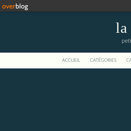
la
pet
ACCUEIL
CATÉGORIES
C