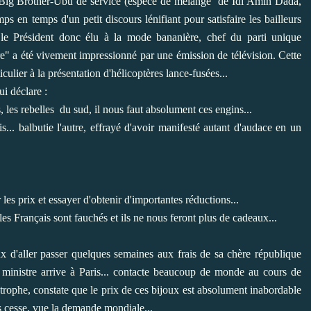
le Big Brother-Ubu de service (espèce de mélange de Idi Amin Dada,
 en temps d'un petit discours lénifiant pour satisfaire les bailleurs
le Président donc élu à la mode bananière, chef du parti unique
re" a été vivement impressionné par une émission de télévision. Cette
ulier à la présentation d'hélicoptères lance-fusées...
i déclare :
, les rebelles du sud, il nous faut absolument ces engins...
s... balbutie l'autre, effrayé d'avoir manifesté autant d'audace en un
 les prix et essayer d'obtenir d'importantes réductions...
les Français sont fauchés et ils ne nous feront plus de cadeaux...
ux d'aller passer quelques semaines aux frais de sa chère république
ministre arrive à Paris... contacte beaucoup de monde au cours de
astrophe, constate que le prix de ces bijoux est absolument inabordable
s cesse, vue la demande mondiale...