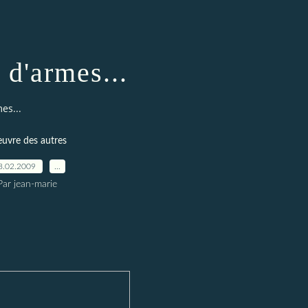
 d'armes...
es...
euvre des autres
8.02.2009
…
Par jean-marie