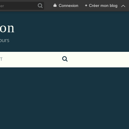
Connexion
+
Créer mon blog
ion
ours
T