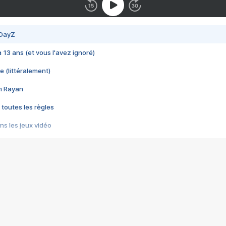
 DayZ
 a 13 ans (et vous l'avez ignoré)
e (littéralement)
im Rayan
 toutes les règles
s les jeux vidéo
us choquant de Rockstar ? - Le scandale BULLY
e plus moche de Steam
du RÊVE tourne au CAUCHEMAR
pendant 8 heures
it… à tort