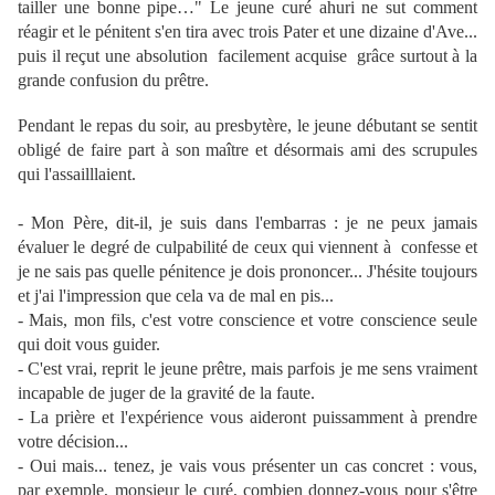
tailler une bonne pipe…" Le jeune curé ahuri ne sut comment
réagir et le pénitent s'en tira avec trois Pater et une dizaine d'Ave...
puis il reçut une absolution facilement acquise grâce surtout à la
grande confusion du prêtre.
Pendant le repas du soir, au presbytère, le jeune débutant se sentit
obligé de faire part à son maître et désormais ami des scrupules
qui l'assailllaient.
- Mon Père, dit-il, je suis dans l'embarras : je ne peux jamais
évaluer le degré de culpabilité de ceux qui viennent à confesse et
je ne sais pas quelle pénitence je dois prononcer... J'hésite toujours
et j'ai l'impression que cela va de mal en pis...
- Mais, mon fils, c'est votre conscience et votre conscience seule
qui doit vous guider.
- C'est vrai, reprit le jeune prêtre, mais parfois je me sens vraiment
incapable de juger de la gravité de la faute.
- La prière et l'expérience vous aideront puissamment à prendre
votre décision...
- Oui mais... tenez, je vais vous présenter un cas concret : vous,
par exemple, monsieur le curé, combien donnez-vous pour s'être