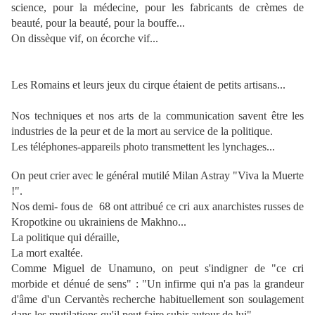
science,
pour la médecine, pour les fabricants de crèmes de
beauté, pour la beauté, pour
la bouffe...
On dissèque vif, on écorche vif...
Les Romains et leurs jeux du cirque étaient de petits artisans...
Nos techniques et nos arts de la communication savent être les
industries de la
peur et de la mort au service de la politique.
Les téléphones-appareils photo transmettent les lynchages...
On peut crier avec le général mutilé Milan Astray "Viva la Muerte
!".
Nos demi- fous de 68 ont attribué ce cri aux anarchistes russes de
Kropotkine
ou ukrainiens de Makhno...
La politique qui déraille,
La mort exaltée.
Comme Miguel de Unamuno, on peut s'indigner de "ce cri
morbide et dénué de
sens" : "Un infirme qui n'a pas la grandeur
d'âme d'un Cervantès recherche
habituellement son soulagement
dans les mutilations qu'il peut faire subir autour
de lui"...