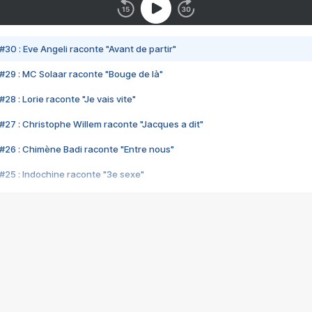
#30 : Eve Angeli raconte "Avant de partir"
#29 : MC Solaar raconte "Bouge de là"
28 : Lorie raconte "Je vais vite"
#27 : Christophe Willem raconte "Jacques a dit"
#26 : Chimène Badi raconte "Entre nous"
#25 : Indochine raconte "3e sexe"
#24 : Zaho raconte "C'est chelou"
#23 : Patrick Bruel raconte "Au café des délices"
#22 : Kyo raconte "Le chemin"
#21 : Nolwenn Leroy raconte "Cassé"
#20 : Patrick Hernandez raconte "Born to be alive"