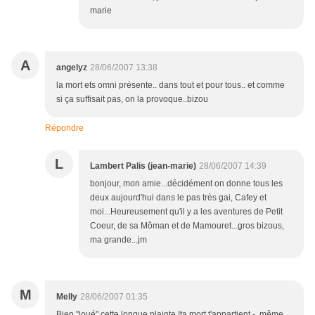
marie
A
angelyz
28/06/2007 13:38
la mort ets omni présente.. dans tout et pour tous.. et comme
si ça suffisait pas, on la provoque..bizou
Répondre
L
Lambert Palis (jean-marie)
28/06/2007 14:39
bonjour, mon amie...décidément on donne tous les
deux aujourd'hui dans le pas très gai, Cafey et
moi...Heureusement qu'il y a les aventures de Petit
Coeur, de sa Môman et de Mamouret...gros bizous,
ma grande...jm
M
Melly
28/06/2007 01:35
Bien "joué" cette longue plainte !ta mort t'appartient - même