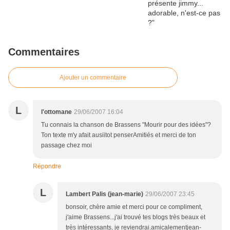
Commentaires
Ajouter un commentaire
L
l'ottomane
29/06/2007 16:04
Tu connais la chanson de Brassens "Mourir pour des idées"?
Ton texte m'y afait ausiitot penserAmitiés et merci de ton
passage chez moi
Répondre
L
Lambert Palis (jean-marie)
29/06/2007 23:45
bonsoir, chère amie et merci pour ce compliment,
j'aime Brassens...j'ai trouvé tes blogs très beaux et
très intéressants, je reviendrai.amicalementjean-