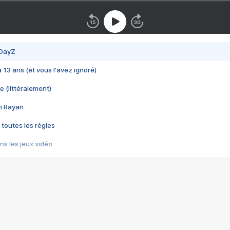
 DayZ
 a 13 ans (et vous l'avez ignoré)
e (littéralement)
im Rayan
 toutes les règles
s les jeux vidéo
us choquant de Rockstar ? - Le scandale BULLY
e plus moche de Steam
du RÊVE tourne au CAUCHEMAR
pendant 8 heures