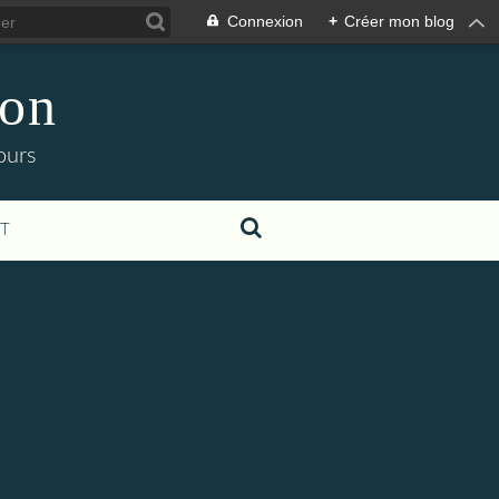
Connexion
+
Créer mon blog
ion
ours
T