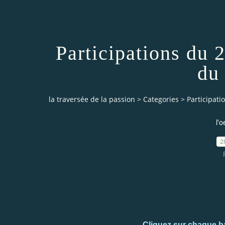
Participations du 
du
la traversée de la passion
>
Categories
>
Participat
l'o
2
Cliquez sur chaque ba