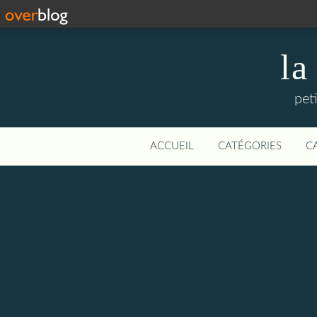
la
pet
ACCUEIL
CATÉGORIES
C