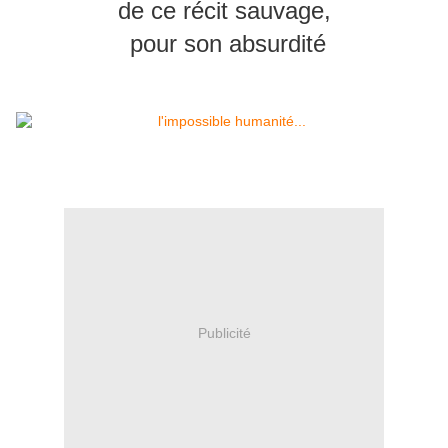
de ce ré
cit sauvage,
pour son
ab
surdité
Publicité