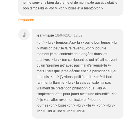
je me souviens bien du thème et de mon texte aussi, c'était le
bon temps<br /> <br /> <br /> bises et à bientôt<br />
Répondre
J
jean-marie
18/04/2014 12:02
<br /> <br /> bonjour, Aza<br /> oui le bon temps !<br
/> mais on peut le faire revenir...<br /> pour le
moment je me contente de plongées dans les
archives...<br /> (en corrigeant ce qui n'était souvent
qu'un "premier jet" avec pas mal d'erreurs)<br />
mais il faut que jeme décide enfin à participer au jeu
du mois..<br /> j'y viens, petit à petit...<br /> il faut
ranimer la flamme !<br /> tu sais ce texte n'a pas
vraiment de prétention philosophique...<br />
simplement c'est pour jouer avec une absurdité !<br
/> je vais aller revoir ton texte<br /> bonne
journée<br /> bises<br /> <br /> <br /> <br /> <br />
<br /> <br /> <br /> <br /> <br />