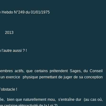
e Hebdo N°249 du 01/01/1975
2013
l'autre aussi ? !
 membres actifs, que certains prétendent Sages, du Conseil
t un exercice physique permettant de juger de sa conception
obstacle !
ysée, bien que naturellement mou, s'entraîne dur (au cas où,
ne certaine
rétroactivité de la Loi ?)