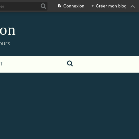
Connexion
+
Créer mon blog
ion
ours
T