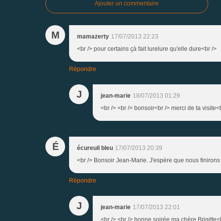
Ajouter un commentaire
M
mamazerty
17/07/2013 22:23
<br /> pour certains çà fait lurelure qu'elle dure<br />
Répondre
J
jean-marie
18/07/2013 01:29
<br /> <br /> bonsoir<br /> merci de ta visite
É
écureuil bleu
17/07/2013 20:39
<br /> Bonsoir Jean-Marie. J'espère que nous finirons p
Répondre
J
jean-marie
17/07/2013 22:01
<br /> <br /> bonne soirée ma chère Brigitte<b