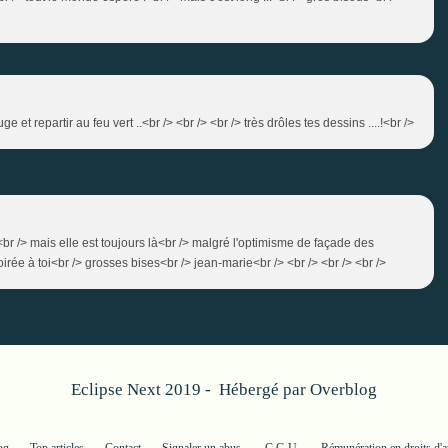
uge et repartir au feu vert ..<br /> <br /> <br /> très drôles tes dessins ....!<br />
n<br /> mais elle est toujours là<br /> malgré l'optimisme de façade des
irée à toi<br /> grosses bises<br /> jean-marie<br /> <br /> <br /> <br />
Eclipse Next 2019 - Hébergé par
Overblog