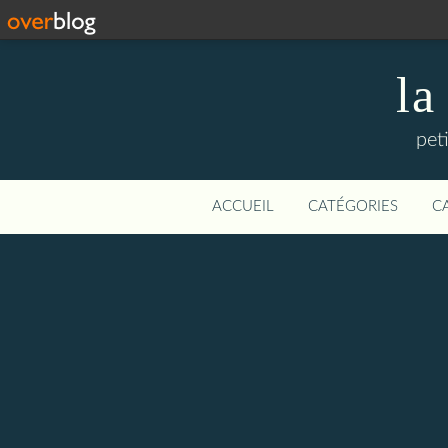
la
pet
ACCUEIL
CATÉGORIES
C