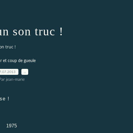
n son truc !
n truc !
 et coup de gueule
7.07.2013
…
Par jean-marie
se !
1975