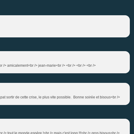
<br /> amicalement<br /> jean-marie<br /> <br /> <br /> <br />
at sortir de cette crise, le plus vite possible. Bonne soirée et bisous<br />
r /> tout le monde espère !<br /> mais c'est long !!!<br /> gros bisous<br />